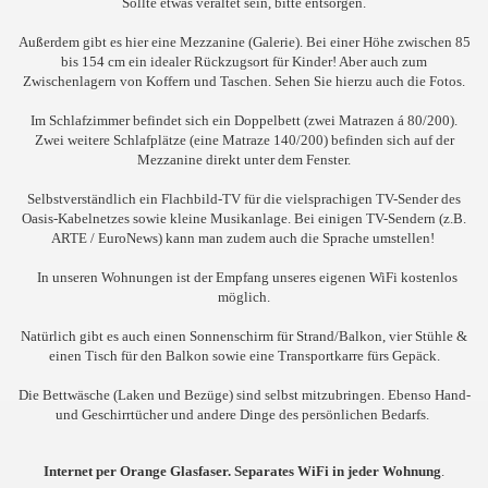
Sollte etwas veraltet sein, bitte entsorgen.
Außerdem gibt es hier eine Mezzanine (Galerie). Bei einer Höhe zwischen 85
bis 154 cm ein idealer Rückzugsort für Kinder! Aber auch zum
Zwischenlagern von Koffern und Taschen. Sehen Sie hierzu auch die Fotos.
Im Schlafzimmer befindet sich ein Doppelbett (zwei Matrazen á 80/200).
Zwei weitere Schlafplätze (eine Matraze 140/200) befinden sich auf der
Mezzanine direkt unter dem Fenster.
Selbstverständlich ein Flachbild-TV für die vielsprachigen TV-Sender des
Oasis-Kabelnetzes sowie
kleine Musikanlage
. Bei einigen TV-Sendern (z.B.
ARTE / EuroNews) kann man zudem auch die Sprache umstellen!
In unseren Wohnungen ist der Empfang unseres eigenen WiFi kostenlos
möglich.
Natürlich gibt es auch einen Sonnenschirm für Strand/Balkon, vier Stühle &
einen Tisch für den Balkon sowie eine Transportkarre fürs Gepäck.
Die Bettwäsche (Laken und Bezüge) sind selbst mitzubringen. Ebenso Hand-
und Geschirrtücher und andere Dinge des persönlichen Bedarfs.
Internet per Orange Glasfaser. Separates WiFi in jeder Wohnung
.