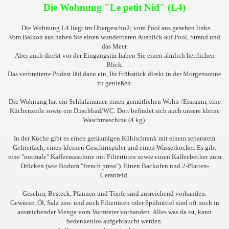
Die Wohnung "Le petit Nid" (L4)
Die Wohnung L4 liegt im Obergeschoß; vom Pool aus gesehen links.
Vom Balkon aus haben Sie einen wunderbaren Ausblick auf Pool, Strand und
das Meer.
Aber auch direkt vor der Eingangstür haben Sie einen ähnlich herrlichen
Blick.
Das verbreiterte Podest läd dazu ein, Ihr Frühstück direkt in der Morgensonne
zu genießen.
Die Wohnung hat ein Schlafzimmer, einen gemütlichen Wohn-/Essraum, eine
Küchenzeile sowie ein Duschbad/WC. Dort befindet sich auch unsere kleine
Waschmaschine (4 kg).
In der Küche gibt es einen geräumigen Kühlschrank mit einem separatem
Gefrierfach, einen kleinen Geschirrspüler und einen Wasserkocher. Es gibt
eine "normale" Kaffeemaschine mit Filtertüten sowie einen Kaffeebecher zum
Drücken (wie Bodum "french press"). Einen
Backofen und
2-Platten-
Ceranfeld.
Geschirr, Besteck, Pfannen und Töpfe sind ausreichend vorhanden.
Gewürze, Öl, Salz usw. und auch Filtertüten oder Spülmittel sind oft noch in
ausreichender Menge vom Vormieter vorhanden. Alles was da ist, kann
bedenkenlos aufgebraucht werden.